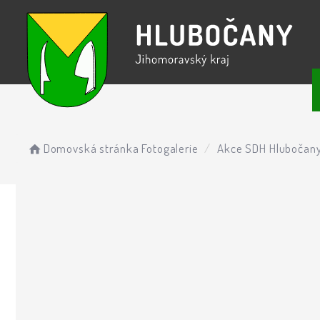
Domovská stránka
Fotogalerie
Akce SDH Hlubočan