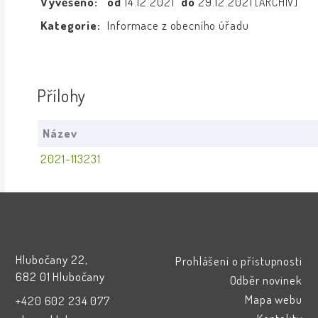
Vyvěšeno:
od
14.12.2021
do
29.12.2021
[ARCHIV]
Kategorie:
Informace z obecního úřadu
Přílohy
Název
2021-113231
Hlubočany 22,
Prohlášení o přístupnosti
682 01 Hlubočany
Odběr novinek
Mapa webu
+420 602 234 077