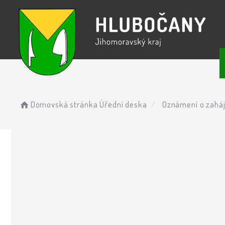
Domovská stránka
Úřední deska
Oznámení o zaháje