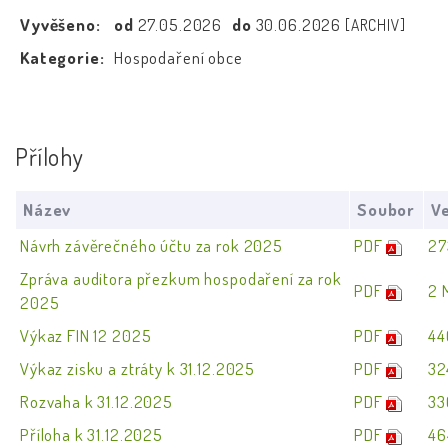
Vyvěšeno:
od
27.05.2026
do
30.06.2026
[ARCHIV]
Kategorie:
Hospodaření obce
Přílohy
Název
Soubor
Ve
Návrh závěrečného účtu za rok 2025
PDF
27
Zpráva auditora přezkum hospodaření za rok
PDF
2 
2025
Výkaz FIN 12 2025
PDF
44
Výkaz zisku a ztráty k 31.12.2025
PDF
32
Rozvaha k 31.12.2025
PDF
33
Příloha k 31.12.2025
PDF
46