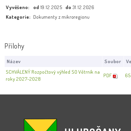
Vyvěšeno:
od
19.12.2025
do
31.12.2026
Kategorie:
Dokumenty z mikroregionu
Přílohy
Název
Soubor
Ve
SCHVÁLENÝ Rozpočtový výhled SO Větrník na
PDF
65
roky 2027-2028