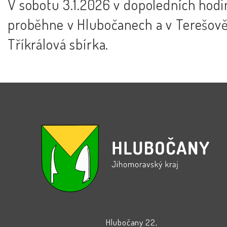
V sobotu 3.1.2026 v dopoledních hodi
proběhne v Hlubočanech a v Terešov
Tříkrálová sbírka.
Hlubočany 22,