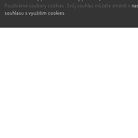
Používáme soubory cookies. Svůj souhlas můžete změnit v
na
souhlasu s využitím cookies
.