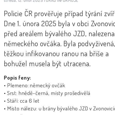
středa, 12. únor 2025 |
ÚŘAD INFORMUJE
Policie ČR prověřuje případ týrání zvíř
Dne 1. února 2025 byla v obci Zvonovi
před areálem bývalého JZD, nalezena
německého ovčáka. Byla podvyživená,
těžkou infikovanou ranou na břiše a
bohužel musela být utracena.
Popis feny:
• Plemeno: německý ovčák
• Srst: hnědě-černá, místy prošedivělá
• Stáří: cca 6 let
• Místo nálezu: u brány bývalého JZD v Zvonovic