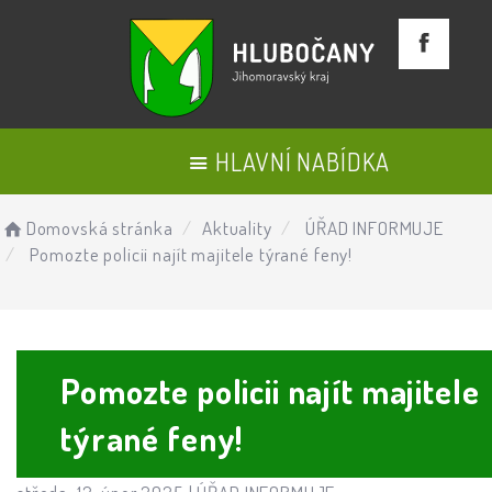
HLAVNÍ NABÍDKA
Domovská stránka
Aktuality
ÚŘAD INFORMUJE
Pomozte policii najít majitele týrané feny!
Pomozte policii najít majitele
týrané feny!